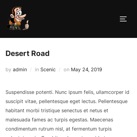
Skip
to
TOGG
content
Desert Road
Posted
by
admin
in
Scenic
on
May 24, 2019
on
Suspendisse potenti. Nunc ipsum felis, ullamcorper id
suscipit vitae, pellentesque eget lectus. Pellentesque
habitant morbi tristique senectus et netus et
malesuada fames ac turpis egestas. Maecenas
condimentum rutrum nisl, at fermentum turpis